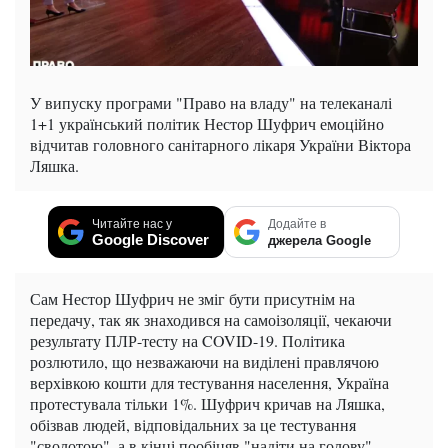
У випуску програми "Право на владу" на телеканалі
1+1 український політик Нестор Шуфрич емоційно
відчитав головного санітарного лікаря України Віктора
Ляшка.
Читайте нас у
Додайте в
Google Discover
джерела Google
Сам Нестор Шуфрич не зміг бути присутнім на
передачу, так як знаходився на самоізоляції, чекаючи
результату ПЛР-тесту на COVID-19. Політика
розлютило, що незважаючи на виділені правлячою
верхівкою кошти для тестування населення, Україна
протестувала тільки 1%. Шуфрич кричав на Ляшка,
обізвав людей, відповідальних за це тестування
"сволотою", а в кінці пообіцяв "надіти на голову"