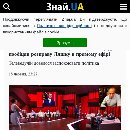
Продовжуючи переглядати Znaj.ua Ви підтверджуєте, що
ВІЙНА РОСІЇ ПРОТИ УКРАЇНИ
КОРОНАВІРУС В УКРАЇНІ І
ознайомилися з
Політикою конфіденційності
і погоджуєтеся з
використанням файлів cookie.
Головна
Хроніка
ЧИТАТЬ НА РУССКОМ
Зрозумів
"Я тобі це плато на голову одягну!" - Шуфрич
пообіцяв розправу Ляшку в прямому ефірі
Телеведучій довелося заспокоювати політика
18 червня, 23:27