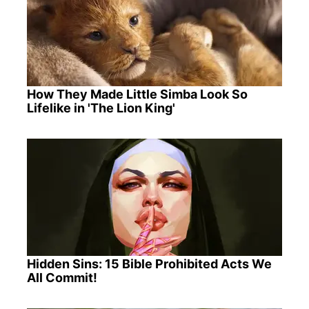
How They Made Little Simba Look So
Lifelike in 'The Lion King'
Hidden Sins: 15 Bible Prohibited Acts We
All Commit!