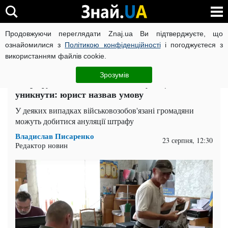
Продовжуючи переглядати Znaj.ua Ви підтверджуєте, що
ВІЙНА РОСІЇ ПРОТИ УКРАЇНИ
КОРОНАВІРУС В УКРАЇНІ І
ознайомилися з
Політикою конфіденційності
і погоджуєтеся з
використанням файлів cookie.
Головна
Хроніка
ЧИТАТЬ НА РУССКОМ
Зрозумів
Штрафу за неоновлення даних у ТЦК можна
уникнути: юрист назвав умову
У деяких випадках військовозобов'язані громадяни
можуть добитися ануляції штрафу
Владислав Писаренко
23 серпня, 12:30
Редактор новин